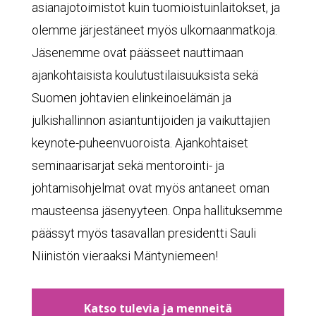
asianajotoimistot kuin tuomioistuinlaitokset, ja
olemme järjestäneet myös ulkomaanmatkoja.
Jäsenemme ovat päässeet nauttimaan
ajankohtaisista koulutustilaisuuksista sekä
Suomen johtavien elinkeinoelämän ja
julkishallinnon asiantuntijoiden ja vaikuttajien
keynote-puheenvuoroista. Ajankohtaiset
seminaarisarjat sekä mentorointi- ja
johtamisohjelmat ovat myös antaneet oman
mausteensa jäsenyyteen. Onpa hallituksemme
päässyt myös tasavallan presidentti Sauli
Niinistön vieraaksi Mäntyniemeen!
Katso tulevia ja menneitä