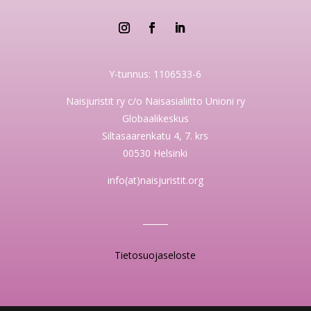
Y-tunnus: 1106533-6
Naisjuristit ry c/o Naisasialiitto Unioni ry
Globaalikeskus
Siltasaarenkatu 4, 7. krs
00530 Helsinki
info(at)naisjuristit.org
Tietosuojaseloste