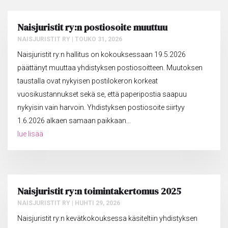
Naisjuristit ry:n postiosoite muuttuu
NAISJURISTIT RY
|
TOUKO 31, 2026
Naisjuristit ry:n hallitus on kokouksessaan 19.5.2026
päättänyt muuttaa yhdistyksen postiosoitteen. Muutoksen
taustalla ovat nykyisen postilokeron korkeat
vuosikustannukset sekä se, että paperipostia saapuu
nykyisin vain harvoin. Yhdistyksen postiosoite siirtyy
1.6.2026 alkaen samaan paikkaan...
lue lisää
Naisjuristit ry:n toimintakertomus 2025
NAISJURISTIT RY
|
HUHTI 29, 2026
Naisjuristit ry:n kevätkokouksessa käsiteltiin yhdistyksen