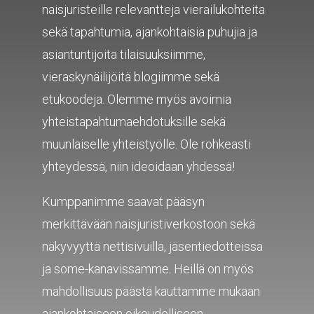
naisjuristeille relevantteja vierailukohteita
sekä tapahtumia, ajankohtaisia puhujia ja
asiantuntijoita tilaisuuksiimme,
vieraskynäilijöitä blogiimme sekä
etukoodeja. Olemme myös avoimia
yhteistapahtumaehdotuksille sekä
muunlaiselle yhteistyölle. Ole rohkeasti
yhteydessä, niin ideoidaan yhdessä!
Kumppanimme saavat pääsyn
merkittävään naisjuristiverkostoon sekä
näkyvyyttä nettisivuilla, jäsentiedotteissa
ja some-kanavissamme. Heillä on myös
mahdollisuus päästä kauttamme mukaan
ajankohtaiseen oikeudelliseen