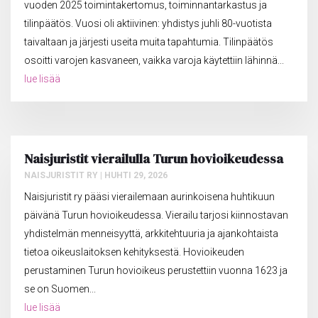
vuoden 2025 toimintakertomus, toiminnantarkastus ja
tilinpäätös. Vuosi oli aktiivinen: yhdistys juhli 80-vuotista
taivaltaan ja järjesti useita muita tapahtumia. Tilinpäätös
osoitti varojen kasvaneen, vaikka varoja käytettiin lähinnä...
lue lisää
Naisjuristit vierailulla Turun hovioikeudessa
NAISJURISTIT RY
|
HUHTI 29, 2026
Naisjuristit ry pääsi vierailemaan aurinkoisena huhtikuun
päivänä Turun hovioikeudessa. Vierailu tarjosi kiinnostavan
yhdistelmän menneisyyttä, arkkitehtuuria ja ajankohtaista
tietoa oikeuslaitoksen kehityksestä. Hovioikeuden
perustaminen Turun hovioikeus perustettiin vuonna 1623 ja
se on Suomen...
lue lisää