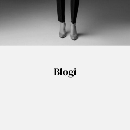
Blogi
NAISJURISTIT RY
Naisjuristit ry:n hallitus on kokouksessaan 19.5.2026
päättänyt muuttaa yhdistyksen postiosoitteen. Muutoksen