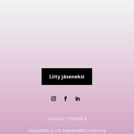
Liity jäseneksi
Y-tunnus: 1106533-6
Naisjuristit ry c/o Naisasialiitto Unioni ry