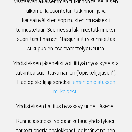
vastaavan aikaisemman tutkinnon tai sellaisen
ulkomailla suoritetun tutkinnon, joka
kansainvälisten sopimusten mukaisesti
tunnustetaan Suomessa lakimiestutkinnoksi,
suorittanut nainen. Naisjuristit ry kunnioittaa
sukupuolen itsemäärittelyoikeutta.
Yhdistyksen jäseneksi voi liittyä myös kyseistä
tutkintoa suorittava nainen (“opiskelijajäsen”).
Hae opiskelijajäseneksi
tämän ohjeistuksen
mukaisesti
.
Yhdistyksen hallitus hyväksyy uudet jäsenet.
Kunniajäseneksi voidaan kutsua yhdistyksen
tarkoitusperiä ansiokkaasti edistänyt nainen.