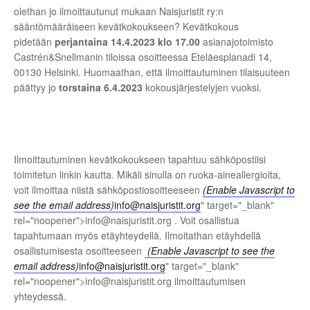
olethan jo ilmoittautunut mukaan Naisjuristit ry:n
sääntömääräiseen kevätkokoukseen? Kevätkokous
pidetään
perjantaina 14.4.2023 klo 17.00
asianajotoimisto
Castrén&Snellmanin tiloissa osoitteessa Eteläesplanadi 14,
00130 Helsinki. Huomaathan, että ilmoittautuminen tilaisuuteen
päättyy jo
torstaina 6.4.2023
kokousjärjestelyjen vuoksi.
Ilmoittautuminen kevätkokoukseen tapahtuu sähköpostiisi
toimitetun linkin kautta. Mikäli sinulla on ruoka-aineallergioita,
voit ilmoittaa niistä sähköpostiosoitteeseen
(Enable Javascript to
see the email address)
info@naisjuristit.org
" target="_blank"
rel="noopener">info@
naisjuristit.org . Voit osallistua
tapahtumaan myös etäyhteydellä. Ilmoitathan etäyhdellä
osallistumisesta osoitteeseen
(Enable Javascript to see the
email address)
info@naisjuristit.org
" target="_blank"
rel="noopener">info@
naisjuristit.org
ilmoittautumisen
yhteydessä.