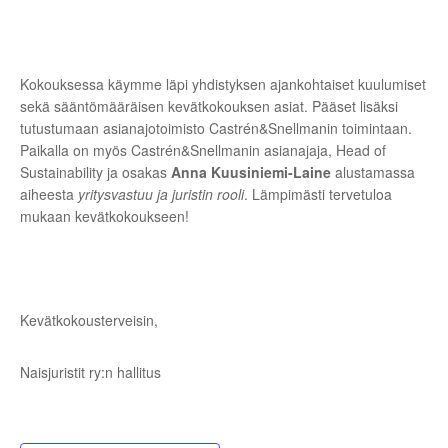
Kokouksessa käymme läpi yhdistyksen ajankohtaiset kuulumiset
sekä sääntömääräisen kevätkokouksen asiat. Pääset lisäksi
tutustumaan asianajotoimisto Castrén&Snellmanin toimintaan.
Paikalla on myös Castrén&Snellmanin asianajaja, Head of
Sustainability ja osakas
Anna Kuusiniemi-Laine
alustamassa
aiheesta
yritysvastuu ja juristin rooli
. Lämpimästi tervetuloa
mukaan kevätkokoukseen!
Kevätkokousterveisin,
Naisjuristit ry:n hallitus