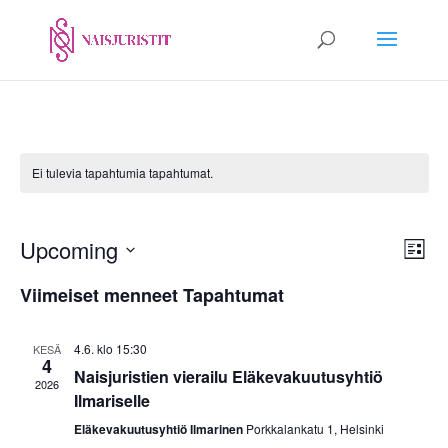
Ei tulevia tapahtumia tapahtumat.
Näk
Ta
Upcoming
List
Vie
navi
Valitse
Nav
Viimeiset menneet Tapahtumat
päivä.
4.6. klo 15:30
KESÄ
4
Naisjuristien vierailu Eläkevakuutusyhtiö
2026
Ilmariselle
Eläkevakuutusyhtiö Ilmarinen
Porkkalankatu 1, Helsinki