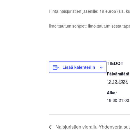
Hinta naisjuristien jäsenille: 19 euroa (sis.
Ilmoittautumisohjeet: Ilmoittautumisesta tap
TIEDOT
Lisää kalenteriin
Päivämäärä
12.12.2023
Aika:
18:30-21:00
Naisjuristien vierailu Yhdenvertaisu