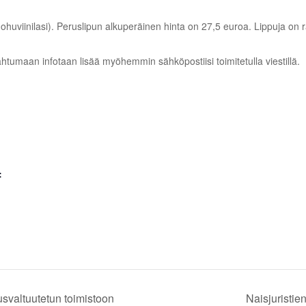
 kuohuviinilasi). Peruslipun alkuperäinen hinta on 27,5 euroa. Lippuja on 
ahtumaan infotaan lisää myöhemmin sähköpostiisi toimitetulla viestillä.
:
usvaltuutetun toimistoon
Naisjuristie