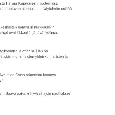
ista
Hanna Kirjavaisen
modernissa
nnasta tuntuvan alennuksen. Näytelmän esittää
akeskusten hämyisiin nurkkauksiin.
 ovat liikkeellä, jättävät kotinsa,
ragikoomisella otteella. Hän on
äivään monenlaisten yhteiskunnallisten ja
i Avoimien Ovien rakastettu kantava
v
.”
jan. Saavu paikalle hyvissä ajoin nauttiaksesi