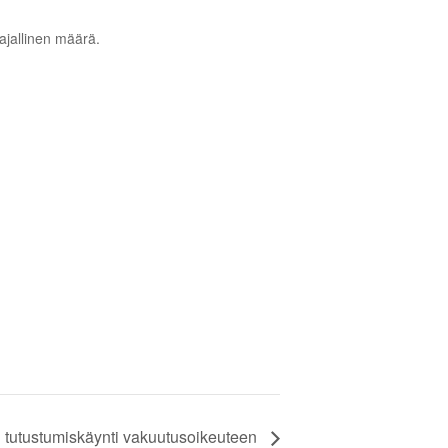
rajallinen määrä.
n tutustumiskäynti vakuutusoikeuteen