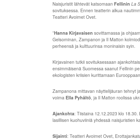
Naisjuristit lähtevät katsomaan
Fellinin
La S
sovituksessa. Ennen teatterin alkua nautimme
Teatteri Avoimet Ovet.
”
Hanna Kirjavaisen
sovittamassa ja ohjaa
Gelsominan, Zampanon ja Il Matton kolmiodra
perheensä ja kulttuurinsa moninaisin syin.
Kirjavainen tutkii sovituksessaan ajankohtais
ensimmäisenä Suomessa saanut Fellinin per
ekologisten kriisien kurittamaan Eurooppaan
Zampanona mittavan näyttelijäuran tehnyt ja
voima
Ella Pyhältö
, ja Il Matton roolissa 
Ajankohta
: Tiistaina 12.12.2023 klo 18.30. 
lasillisen kuohuviiniä yhdessä naisjuristien 
Sijainti
: Teatteri Avoimet Ovet, Erottajankat