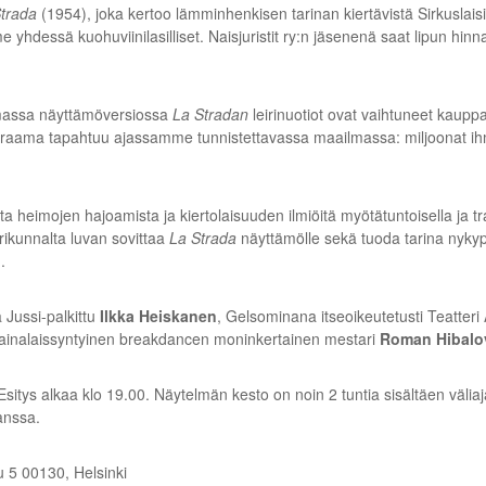
trada
(1954), joka kertoo lämminhenkisen tarinan kiertävistä Sirkuslais
 yhdessä kuohuviinilasilliset. Naisjuristit ry:n jäsenenä saat lipun hi
massa näyttämöversiossa
La Stradan
leirinuotiot ovat vaihtuneet kaupp
ama tapahtuu ajassamme tunnistettavassa maailmassa: miljoonat ihmiset
ta heimojen hajoamista ja kiertolaisuuden ilmiöitä myötätuntoisella ja t
ikunnalta luvan sovittaa
La Strada
näyttämölle sekä tuoda tarina nykyp
.
 Jussi-palkittu
Ilkka Heiskanen
, Gelsominana itseoikeutetusti Teatter
ukrainalaissyntyinen breakdancen moninkertainen mestari
Roman Hibalo
Esitys alkaa klo 19.00. Näytelmän kesto on noin 2 tuntia sisältäen välia
kanssa.
u 5 00130, Helsinki