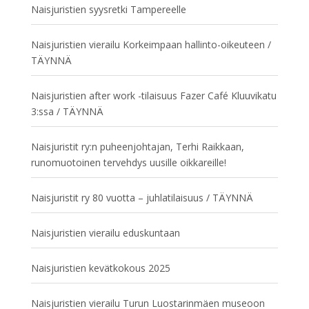
Naisjuristien syysretki Tampereelle
Naisjuristien vierailu Korkeimpaan hallinto-oikeuteen /
TÄYNNÄ
Naisjuristien after work -tilaisuus Fazer Café Kluuvikatu
3:ssa / TÄYNNÄ
Naisjuristit ry:n puheenjohtajan, Terhi Raikkaan,
runomuotoinen tervehdys uusille oikkareille!
Naisjuristit ry 80 vuotta – juhlatilaisuus / TÄYNNÄ
Naisjuristien vierailu eduskuntaan
Naisjuristien kevätkokous 2025
Naisjuristien vierailu Turun Luostarinmäen museoon