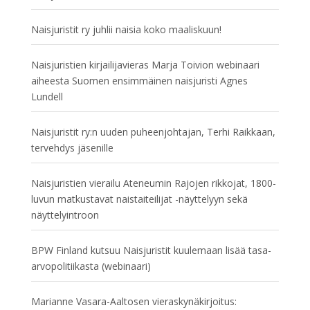
Naisjuristit ry juhlii naisia koko maaliskuun!
Naisjuristien kirjailijavieras Marja Toivion webinaari
aiheesta Suomen ensimmäinen naisjuristi Agnes
Lundell
Naisjuristit ry:n uuden puheenjohtajan, Terhi Raikkaan,
tervehdys jäsenille
Naisjuristien vierailu Ateneumin Rajojen rikkojat, 1800-
luvun matkustavat naistaiteilijat -näyttelyyn sekä
näyttelyintroon
BPW Finland kutsuu Naisjuristit kuulemaan lisää tasa-
arvopolitiikasta (webinaari)
Marianne Vasara-Aaltosen vieraskynäkirjoitus: