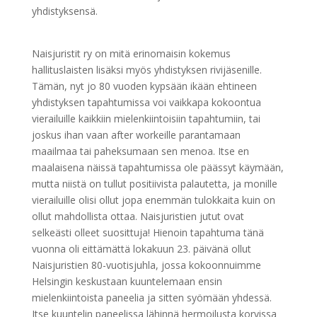
yhdistyksensä.
Naisjuristit ry on mitä erinomaisin kokemus
hallituslaisten lisäksi myös yhdistyksen rivijäsenille.
Tämän, nyt jo 80 vuoden kypsään ikään ehtineen
yhdistyksen tapahtumissa voi vaikkapa kokoontua
vierailuille kaikkiin mielenkiintoisiin tapahtumiin, tai
joskus ihan vaan after workeille parantamaan
maailmaa tai paheksumaan sen menoa. Itse en
maalaisena näissä tapahtumissa ole päässyt käymään,
mutta niistä on tullut positiivista palautetta, ja monille
vierailuille olisi ollut jopa enemmän tulokkaita kuin on
ollut mahdollista ottaa. Naisjuristien jutut ovat
selkeästi olleet suosittuja! Hienoin tapahtuma tänä
vuonna oli eittämättä lokakuun 23. päivänä ollut
Naisjuristien 80-vuotisjuhla, jossa kokoonnuimme
Helsingin keskustaan kuuntelemaan ensin
mielenkiintoista paneelia ja sitten syömään yhdessä.
Itse kuuntelin paneelissa lähinnä hermoilusta korvissa