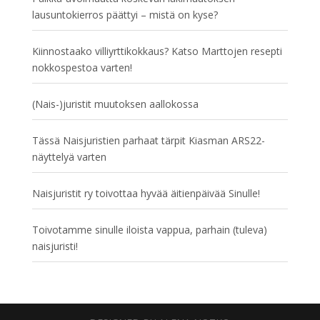
lausuntokierros päättyi – mistä on kyse?
Kiinnostaako villiyrttikokkaus? Katso Marttojen resepti
nokkospestoa varten!
(Nais-)juristit muutoksen aallokossa
Tässä Naisjuristien parhaat tärpit Kiasman ARS22-
näyttelyä varten
Naisjuristit ry toivottaa hyvää äitienpäivää Sinulle!
Toivotamme sinulle iloista vappua, parhain (tuleva)
naisjuristi!