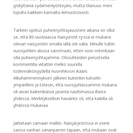
jyskyttäviä sydämenlyöntejäni, mutta tilaisuus meni
lopulta kaikkien kannalta ikimuistoisesti.
Tärkein opetus puheenjohtajavuoteni aikana on ollut
se, että 80-vuotiaassa Naisjuristit ry:ssä ei mukana
olevan naisjuristin omalla iällä ole väliä. Minulle tultiin
vuosijuhlien alussa sanomaan, etten voisi mitenkään
olla puheenjohtajamme. Olosuhteiden perusteella
kommentilla viitattiin melko suurella
todennäköisyydellä nuorehkoon ikääni.
Alkuhämmennyksen jälkeen kuitenkin katselin
ympärilleni ja totesin, että vuosijuhlassamme mukana
oli aivan kaikenikäisiä jäseniä nauttimassa illasta
yhdessä. Merkityksellisin havainto oli, että kaikilla oli
yhdessä mukavaa.
Jatketaan samaan malliin. Naisjärjestössä ei voine
sanoa vanhan sananparren tapaan, että mukaan ovat