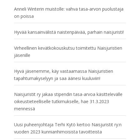
Anneli Winterin muistolle: vahva tasa-arvon puolustaja
on poissa
Hyvää kansainvälistä naistenpäivää, parhain naisjuristi!
Virheellinen kevätkokouskutsu toimitettu Naisjuristien
jäsenille
Hyvä jäsenemme, käy vastaamassa Naisjuristien
tapahtumakyselyyn ja saa äänesi kuuluviin!
Naisjuristit ry jakaa stipendin tasa-arvoa käsittelevälle
oikeustieteelliselle tutkimukselle, hae 31.3.2023
mennessä
Uusi puheenjohtaja Terhi Kytö kertoo Naisjuristit ry:n
vuoden 2023 kunnianhimoisista tavoitteista