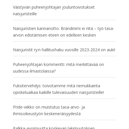
Väistyvän puheenjohtajan jouluntoivotukset
naisjuristeille
Naisjuristien kannanotto: Brändinimi ei riitä – työ tasa-
arvon edistämisen eteen on edelleen kesken
Naisjuristit ry:n hallitushaku vuosille 2023-2024 on auki!
Puheenjohtajan kommentti: mitä merkittävää on
uudessa ilmastolaissa?
Fuksitervehdys: toivotamme mitä riemukkainta
opiskeluaikaa kaikille tulevaisuuden naisjuristeille!
Pride-viikko on muistutus tasa-arvo- ja
ihmisoikeustyön keskeneräisyydestä
Palkka-avoimuutta koskevan lakimuutoksen