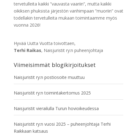
tervetulleita kaikki ”vauvasta vaariin”, mutta kaikki
oikiksen phuksista järjestön vanhimpaan ”muoriin” ovat
todellakin tervetulleita mukaan toimintaamme myös
vuonna 2026!
Hyvää Uutta Vuotta toivottaen,
Terhi Raikas
, Naisjuristit ry:n puheenjohtaja
Viimeisimmät blogikirjoitukset
Naisjuristit ry:n postiosoite muuttuu
Naisjuristit ry:n toimintakertomus 2025
Naisjuristit vierailulla Turun hovioikeudessa
Naisjuristit ry:n vuosi 2025 – puheenjohtaja Terhi
Raikkaan katsaus