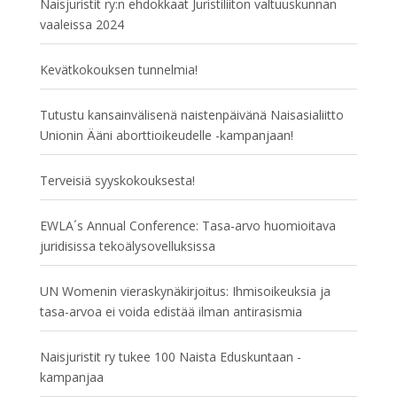
Naisjuristit ry:n ehdokkaat Juristiliiton valtuuskunnan
vaaleissa 2024
Kevätkokouksen tunnelmia!
Tutustu kansainvälisenä naistenpäivänä Naisasialiitto
Unionin Ääni aborttioikeudelle -kampanjaan!
Terveisiä syyskokouksesta!
EWLA´s Annual Conference: Tasa-arvo huomioitava
juridisissa tekoälysovelluksissa
UN Womenin vieraskynäkirjoitus: Ihmisoikeuksia ja
tasa-arvoa ei voida edistää ilman antirasismia
Naisjuristit ry tukee 100 Naista Eduskuntaan -
kampanjaa