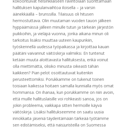
kokoontuivat helsinkiläiseen ravintolaan suorittamaan
hallituksen kapulanvaihtoa iloisella – ja varsin
äänekkäällä – brunssilla. Tilaisuus oli hitusen
hermostuttava. Olin muutaman vuoden tauon jälkeen
hyppäämässä jälleen minulle tutun ja tärkeän järjestön
puikkoihin, ja vieläpä vuonna, jonka aikana minun oli
tarkoitus lisäksi muuttaa uuteen kaupunkiin,
työskennellä uudessa työpaikassa ja kirjoittaa kauan
päätäni vaivannut väitöskirja valmiiksi. En tuntenut
ketään muuta aloittavasta hallituksesta, enkä voinut
olla miettimättä, olisiko minusta oikeasti tähän
kaikkeen? Pian pelot osoittautuvat kuitenkin
perusteettomiksi. Porukkamme on tukenut toinen
toisiaan kaikessa hoitaen samalla kunnialla myös omat
hommansa. On ihanaa, kun porukkamme on niin avoin,
että muille hallituslaisille voi rohkeasti sanoa, jos on
jokin probleema, vaikkapa sitten hermoille käyvä
väitöskirja. Lisäksi hallitukseemme on saatu uusia
innokkaita jäseniä täydentämään tärkeää työtämme
sen edistämiseksi, että naisjuristeilla on Suomessa