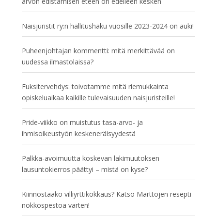
arvon edistämisen eteen on edelleen kesken
Naisjuristit ry:n hallitushaku vuosille 2023-2024 on auki!
Puheenjohtajan kommentti: mitä merkittävää on
uudessa ilmastolaissa?
Fuksitervehdys: toivotamme mitä riemukkainta
opiskeluaikaa kaikille tulevaisuuden naisjuristeille!
Pride-viikko on muistutus tasa-arvo- ja
ihmisoikeustyön keskeneräisyydestä
Palkka-avoimuutta koskevan lakimuutoksen
lausuntokierros päättyi – mistä on kyse?
Kiinnostaako villiyrttikokkaus? Katso Marttojen resepti
nokkospestoa varten!