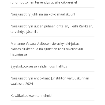
runomuotoinen tervehdys uusille oikkareille!
Naisjuristit ry juhlii naisia koko maaliskuun!
Naisjuristit ry:n uuden puheenjohtajan, Terhi Raikkaan,
tervehdys jäsenille
Marianne Vasara-Aaltosen vieraskynäkirjoitus:
Naisasialiikkeen ja naisjuristien rooli oikeusavun
historiassa
Syyskokouksessa valittiin uusi hallitus
Naisjuristit ry:n ehdokkaat Juristiliiton valtuuskunnan
vaaleissa 2024
Kevätkokouksen tunnelmia!