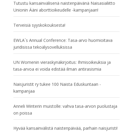
Tutustu kansainvälisenä naistenpäivänä Naisasialiitto
Unionin Ääni aborttioikeudelle -kampanjaan!
Terveisiä syyskokouksesta!
EWLA´s Annual Conference: Tasa-arvo huomioitava
juridisissa tekoälysovelluksissa
UN Womenin vieraskynäkirjoitus: Ihmisoikeuksia ja
tasa-arvoa ei voida edistää ilman antirasismia
Naisjuristit ry tukee 100 Naista Eduskuntaan -
kampanjaa
Anneli Winterin muistolle: vahva tasa-arvon puolustaja
on poissa
Hyvää kansainvälistä naistenpäivää, parhain naisjuristi!