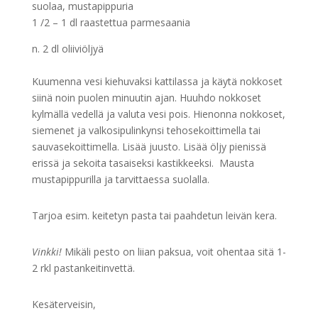
suolaa, mustapippuria
1 /2 – 1 dl raastettua parmesaania
n. 2 dl oliiviöljyä
Kuumenna vesi kiehuvaksi kattilassa ja käytä nokkoset
siinä noin puolen minuutin ajan. Huuhdo nokkoset
kylmällä vedellä ja valuta vesi pois. Hienonna nokkoset,
siemenet ja valkosipulinkynsi tehosekoittimella tai
sauvasekoittimella. Lisää juusto. Lisää öljy pienissä
erissä ja sekoita tasaiseksi kastikkeeksi. Mausta
mustapippurilla ja tarvittaessa suolalla.
Tarjoa esim. keitetyn pasta tai paahdetun leivän kera.
Vinkki!
Mikäli pesto on liian paksua, voit ohentaa sitä 1-
2 rkl pastankeitinvettä.
Kesäterveisin,