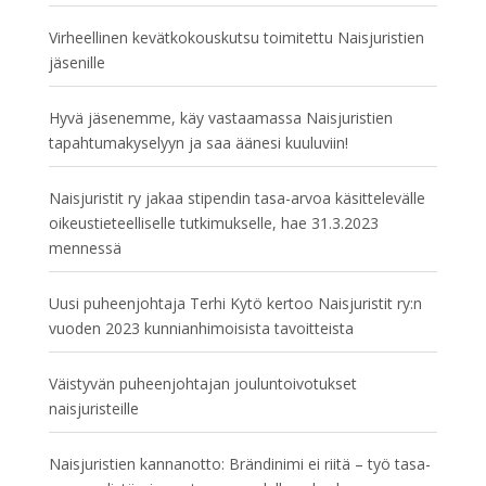
Virheellinen kevätkokouskutsu toimitettu Naisjuristien
jäsenille
Hyvä jäsenemme, käy vastaamassa Naisjuristien
tapahtumakyselyyn ja saa äänesi kuuluviin!
Naisjuristit ry jakaa stipendin tasa-arvoa käsittelevälle
oikeustieteelliselle tutkimukselle, hae 31.3.2023
mennessä
Uusi puheenjohtaja Terhi Kytö kertoo Naisjuristit ry:n
vuoden 2023 kunnianhimoisista tavoitteista
Väistyvän puheenjohtajan jouluntoivotukset
naisjuristeille
Naisjuristien kannanotto: Brändinimi ei riitä – työ tasa-