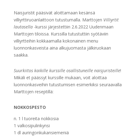
Naisjuristit pääsivät aloittamaan kesänsä
villiyrttiruoanlaittoon tutustumalla. Marttojen
Villiyrtit
lautasella
-kurssi järjestettiin 2.6.2022 Uudenmaan
Marttojen tiloissa. Kurssilla tutustuttiin syötäviin
villiyrtteihin kokkaamalla kokonainen menu
luonnonkasveista aina alkujuomasta jälkiruokaan
saakka.
Suurkiitos kaikille kurssille osallistuneille naisjuristeille
!
Mikäli et päässyt kurssille mukaan, voit aloittaa
luonnonkasveihin tutustumisen esimerkiksi seuraavalla
Marttojen reseptillä:
NOKKOSPESTO
n. 1 l tuoreita nokkosia
1 valkosipulinkynsi
1 dl auringonkukansiemeniä