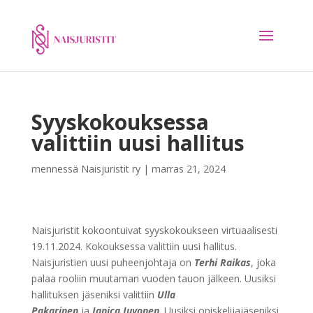
Syyskokouksessa
valittiin uusi hallitus
mennessä
Naisjuristit ry
|
marras 21, 2024
Naisjuristit kokoontuivat syyskokoukseen virtuaalisesti
19.11.2024. Kokouksessa valittiin uusi hallitus.
Naisjuristien uusi puheenjohtaja on
Terhi Raikas
, joka
palaa rooliin muutaman vuoden tauon jälkeen. Uusiksi
hallituksen jäseniksi valittiin
Ulla
Pakarinen
ja
Janica
Juvonen
. Uusiksi opiskelijajäseniksi