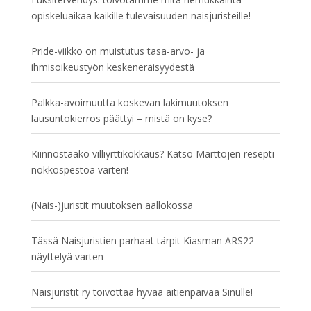
opiskeluaikaa kaikille tulevaisuuden naisjuristeille!
Pride-viikko on muistutus tasa-arvo- ja
ihmisoikeustyön keskeneräisyydestä
Palkka-avoimuutta koskevan lakimuutoksen
lausuntokierros päättyi – mistä on kyse?
Kiinnostaako villiyrttikokkaus? Katso Marttojen resepti
nokkospestoa varten!
(Nais-)juristit muutoksen aallokossa
Tässä Naisjuristien parhaat tärpit Kiasman ARS22-
näyttelyä varten
Naisjuristit ry toivottaa hyvää äitienpäivää Sinulle!