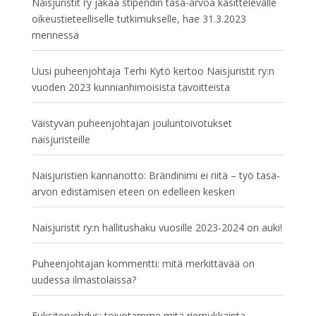
Naisjuristit ry jakaa stipendin tasa-arvoa käsittelevälle
oikeustieteelliselle tutkimukselle, hae 31.3.2023
mennessä
Uusi puheenjohtaja Terhi Kytö kertoo Naisjuristit ry:n
vuoden 2023 kunnianhimoisista tavoitteista
Väistyvän puheenjohtajan jouluntoivotukset
naisjuristeille
Naisjuristien kannanotto: Brändinimi ei riitä – työ tasa-
arvon edistämisen eteen on edelleen kesken
Naisjuristit ry:n hallitushaku vuosille 2023-2024 on auki!
Puheenjohtajan kommentti: mitä merkittävää on
uudessa ilmastolaissa?
Fuksitervehdys: toivotamme mitä riemukkainta