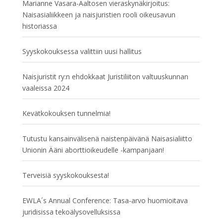
Marianne Vasara-Aaltosen vieraskynäkirjoitus:
Naisasialiikkeen ja naisjuristien rooli oikeusavun
historiassa
Syyskokouksessa valittiin uusi hallitus
Naisjuristit ry:n ehdokkaat Juristiliiton valtuuskunnan
vaaleissa 2024
Kevätkokouksen tunnelmia!
Tutustu kansainvälisenä naistenpäivänä Naisasialiitto
Unionin Ääni aborttioikeudelle -kampanjaan!
Terveisiä syyskokouksesta!
EWLA´s Annual Conference: Tasa-arvo huomioitava
juridisissa tekoälysovelluksissa