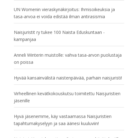
UN Womenin vieraskynäkirjoitus: Ihmisoikeuksia ja
tasa-arvoa ei voida edistää ilman antirasismia
Naisjuristit ry tukee 100 Naista Eduskuntaan -
kampanjaa
Anneli Winterin muistolle: vahva tasa-arvon puolustaja
on poissa
Hyvää kansainvälistä naistenpäivää, parhain naisjuristi!
Virheellinen kevätkokouskutsu toimitettu Naisjuristien
jäsenille
Hyvä jäsenemme, käy vastaamassa Naisjuristien
tapahtumakyselyyn ja saa äänesi kuuluviin!