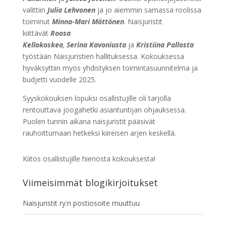
valittiin
Julia Lehvonen
ja jo aiemmin samassa roolissa
toiminut
Minna-Mari Möttönen
. Naisjuristit
kiittävät
Roosa
Kellokoskea
,
Serina
Kavoniusta
ja
Kristiina Pallosta
työstään Naisjuristien hallituksessa. Kokouksessa
hyväksyttiin myös yhdistyksen toimintasuunnitelma ja
budjetti vuodelle 2025.
Syyskokouksen lopuksi osallistujille oli tarjolla
rentouttava joogahetki asiantuntijan ohjauksessa.
Puolen tunnin aikana naisjuristit pääsivät
rauhoittumaan hetkeksi kiireisen arjen keskellä.
Kiitos osallistujille hienosta kokouksesta!
Viimeisimmät blogikirjoitukset
Naisjuristit ry:n postiosoite muuttuu