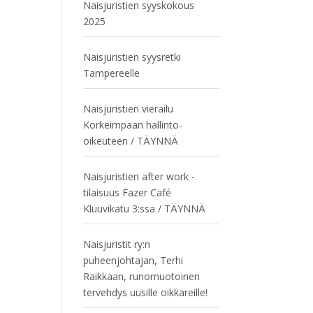
Naisjuristien syyskokous
2025
Naisjuristien syysretki
Tampereelle
Naisjuristien vierailu
Korkeimpaan hallinto-
oikeuteen / TÄYNNÄ
Naisjuristien after work -
tilaisuus Fazer Café
Kluuvikatu 3:ssa / TÄYNNÄ
Naisjuristit ry:n
puheenjohtajan, Terhi
Raikkaan, runomuotoinen
tervehdys uusille oikkareille!