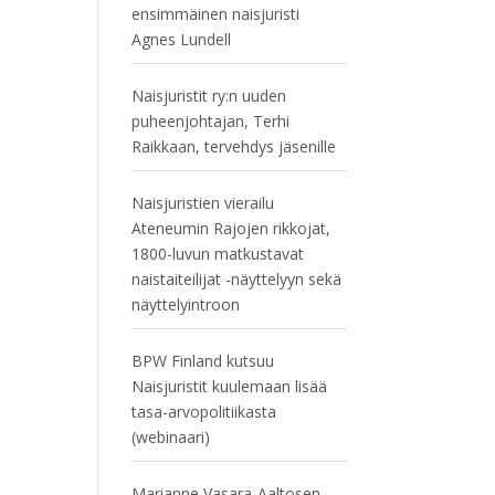
ensimmäinen naisjuristi
Agnes Lundell
Naisjuristit ry:n uuden
puheenjohtajan, Terhi
Raikkaan, tervehdys jäsenille
Naisjuristien vierailu
Ateneumin Rajojen rikkojat,
1800-luvun matkustavat
naistaiteilijat -näyttelyyn sekä
näyttelyintroon
BPW Finland kutsuu
Naisjuristit kuulemaan lisää
tasa-arvopolitiikasta
(webinaari)
Marianne Vasara-Aaltosen