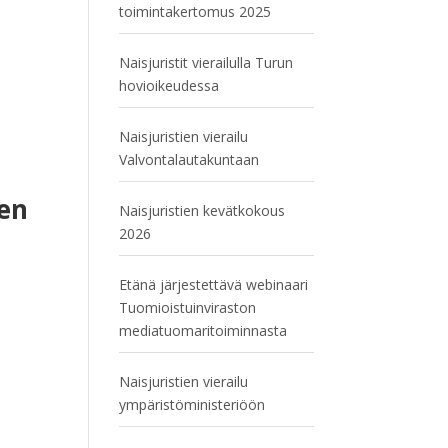
toimintakertomus 2025
Naisjuristit vierailulla Turun
hovioikeudessa
Naisjuristien vierailu
Valvontalautakuntaan
ten
Naisjuristien kevätkokous
2026
Etänä järjestettävä webinaari
Tuomioistuinviraston
mediatuomaritoiminnasta
Naisjuristien vierailu
ympäristöministeriöön