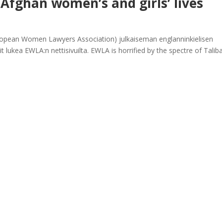
 Afghan women’s and girls’ lives
opean Women Lawyers Association) julkaiseman englanninkielisen
it lukea EWLA:n nettisivuilta. EWLA is horrified by the spectre of Talib