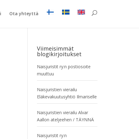
i
Ota yhteyttä
Viimeisimmät
blogikirjoitukset
Naisjuristit ry:n postiosoite
muuttuu
Naisjuristien vierailu
Eläkevakuutusyhtiö Ilmariselle
Naisjuristien vierailu Alvar
Aallon ateljeehen / TÄYNNÄ
Naisjuristit ry:n