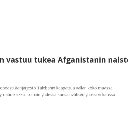
n vastuu tukea Afganistanin nais
nopeasti äärijärjestö Talebanin kaapattua vallan koko maassa.
htymään kaikkiin toimiin yhdessä kansainvälisen yhteisön kanssa