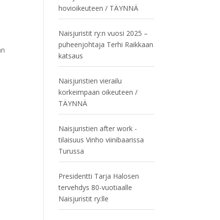
hovioikeuteen / TÄYNNÄ
Naisjuristit ry:n vuosi 2025 –
puheenjohtaja Terhi Raikkaan
an
katsaus
Naisjuristien vierailu
korkeimpaan oikeuteen /
TÄYNNÄ
Naisjuristien after work -
tilaisuus Vinho viinibaarissa
Turussa
Presidentti Tarja Halosen
tervehdys 80-vuotiaalle
Naisjuristit ry:lle