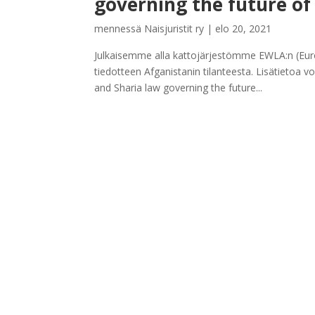
governing the future of
mennessä
Naisjuristit ry
|
elo 20, 2021
Julkaisemme alla kattojärjestömme EWLA:n (Eur
tiedotteen Afganistanin tilanteesta. Lisätietoa vo
and Sharia law governing the future...