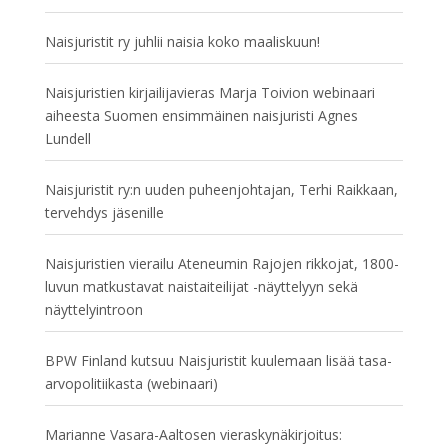
Naisjuristit ry juhlii naisia koko maaliskuun!
Naisjuristien kirjailijavieras Marja Toivion webinaari
aiheesta Suomen ensimmäinen naisjuristi Agnes
Lundell
Naisjuristit ry:n uuden puheenjohtajan, Terhi Raikkaan,
tervehdys jäsenille
Naisjuristien vierailu Ateneumin Rajojen rikkojat, 1800-
luvun matkustavat naistaiteilijat -näyttelyyn sekä
näyttelyintroon
BPW Finland kutsuu Naisjuristit kuulemaan lisää tasa-
arvopolitiikasta (webinaari)
Marianne Vasara-Aaltosen vieraskynäkirjoitus: