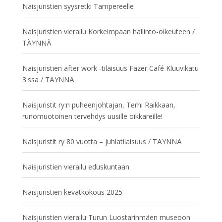
Naisjuristien syysretki Tampereelle
Naisjuristien vierailu Korkeimpaan hallinto-oikeuteen /
TÄYNNÄ
Naisjuristien after work -tilaisuus Fazer Café Kluuvikatu
3:ssa / TÄYNNÄ
Naisjuristit ry:n puheenjohtajan, Terhi Raikkaan,
runomuotoinen tervehdys uusille oikkareille!
Naisjuristit ry 80 vuotta – juhlatilaisuus / TÄYNNÄ
Naisjuristien vierailu eduskuntaan
Naisjuristien kevätkokous 2025
Naisjuristien vierailu Turun Luostarinmäen museoon