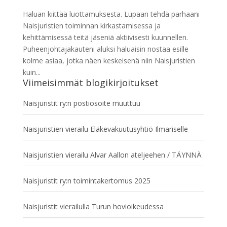
Haluan kiittää luottamuksesta. Lupaan tehdä parhaani
Naisjuristien toiminnan kirkastamisessa ja
kehittämisessä teitä jäseniä aktiivisesti kuunnellen.
Puheenjohtajakauteni aluksi haluaisin nostaa esille
kolme asiaa, jotka näen keskeisenä niin Naisjuristien
kuin...
Viimeisimmät blogikirjoitukset
Naisjuristit ry:n postiosoite muuttuu
Naisjuristien vierailu Eläkevakuutusyhtiö Ilmariselle
Naisjuristien vierailu Alvar Aallon ateljeehen / TÄYNNÄ
Naisjuristit ry:n toimintakertomus 2025
Naisjuristit vierailulla Turun hovioikeudessa