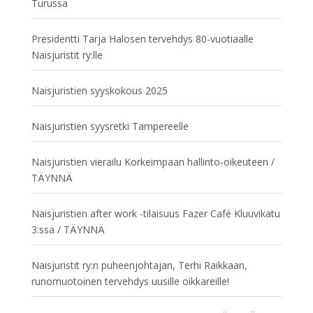
Turussa
Presidentti Tarja Halosen tervehdys 80-vuotiaalle
Naisjuristit ry:lle
Naisjuristien syyskokous 2025
Naisjuristien syysretki Tampereelle
Naisjuristien vierailu Korkeimpaan hallinto-oikeuteen /
TÄYNNÄ
Naisjuristien after work -tilaisuus Fazer Café Kluuvikatu
3:ssa / TÄYNNÄ
Naisjuristit ry:n puheenjohtajan, Terhi Raikkaan,
runomuotoinen tervehdys uusille oikkareille!