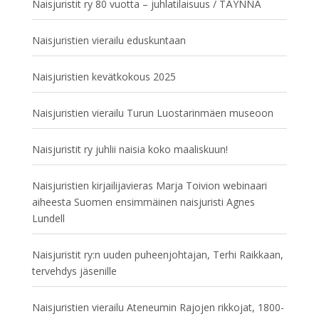
Naisjuristit ry 80 vuotta – juhlatilaisuus / TÄYNNÄ
Naisjuristien vierailu eduskuntaan
Naisjuristien kevätkokous 2025
Naisjuristien vierailu Turun Luostarinmäen museoon
Naisjuristit ry juhlii naisia koko maaliskuun!
Naisjuristien kirjailijavieras Marja Toivion webinaari
aiheesta Suomen ensimmäinen naisjuristi Agnes
Lundell
Naisjuristit ry:n uuden puheenjohtajan, Terhi Raikkaan,
tervehdys jäsenille
Naisjuristien vierailu Ateneumin Rajojen rikkojat, 1800-