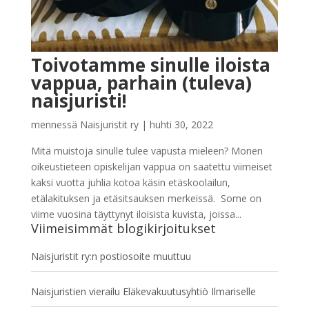
Toivotamme sinulle iloista
vappua, parhain (tuleva)
naisjuristi!
mennessä
Naisjuristit ry
|
huhti 30, 2022
Mitä muistoja sinulle tulee vapusta mieleen? Monen
oikeustieteen opiskelijan vappua on saatettu viimeiset
kaksi vuotta juhlia kotoa käsin etäskoolailun,
etälakituksen ja etäsitsauksen merkeissä. Some on
viime vuosina täyttynyt iloisista kuvista, joissa...
Viimeisimmät blogikirjoitukset
Naisjuristit ry:n postiosoite muuttuu
Naisjuristien vierailu Eläkevakuutusyhtiö Ilmariselle