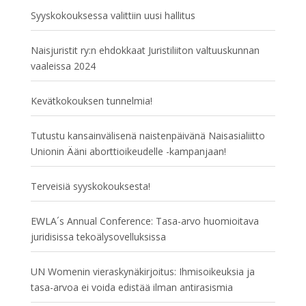
Syyskokouksessa valittiin uusi hallitus
Naisjuristit ry:n ehdokkaat Juristiliiton valtuuskunnan
vaaleissa 2024
Kevätkokouksen tunnelmia!
Tutustu kansainvälisenä naistenpäivänä Naisasialiitto
Unionin Ääni aborttioikeudelle -kampanjaan!
Terveisiä syyskokouksesta!
EWLA´s Annual Conference: Tasa-arvo huomioitava
juridisissa tekoälysovelluksissa
UN Womenin vieraskynäkirjoitus: Ihmisoikeuksia ja
tasa-arvoa ei voida edistää ilman antirasismia