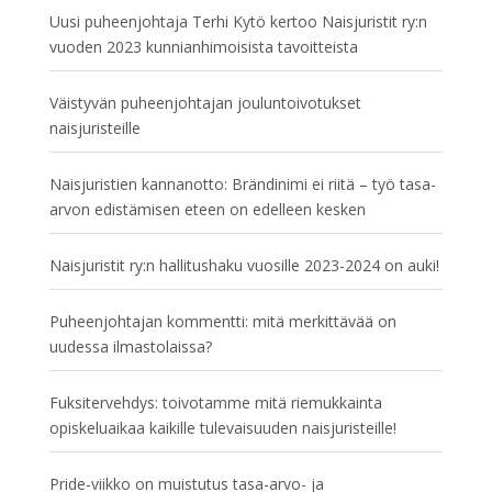
Uusi puheenjohtaja Terhi Kytö kertoo Naisjuristit ry:n
vuoden 2023 kunnianhimoisista tavoitteista
Väistyvän puheenjohtajan jouluntoivotukset
naisjuristeille
Naisjuristien kannanotto: Brändinimi ei riitä – työ tasa-
arvon edistämisen eteen on edelleen kesken
Naisjuristit ry:n hallitushaku vuosille 2023-2024 on auki!
Puheenjohtajan kommentti: mitä merkittävää on
uudessa ilmastolaissa?
Fuksitervehdys: toivotamme mitä riemukkainta
opiskeluaikaa kaikille tulevaisuuden naisjuristeille!
Pride-viikko on muistutus tasa-arvo- ja