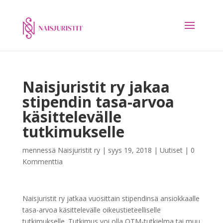
Naisjuristit ry jakaa
stipendin tasa-arvoa
käsittelevälle
tutkimukselle
mennessä
Naisjuristit ry
|
syys 19, 2018
|
Uutiset
|
0
Kommenttia
Naisjuristit ry jatkaa vuosittain stipendinsä ansiokkaalle
tasa-arvoa käsittelevälle oikeustieteelliselle
tutkimukselle. Tutkimus voi olla OTM-tutkielma tai muu