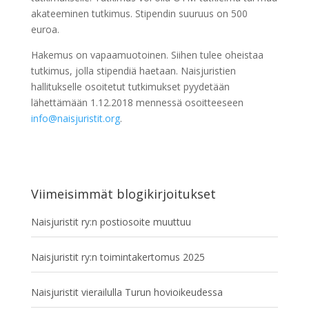
akateeminen tutkimus. Stipendin suuruus on 500
euroa.
Hakemus on vapaamuotoinen. Siihen tulee oheistaa
tutkimus, jolla stipendiä haetaan. Naisjuristien
hallitukselle osoitetut tutkimukset pyydetään
lähettämään 1.12.2018 mennessä osoitteeseen
info@naisjuristit.org
.
Viimeisimmät blogikirjoitukset
Naisjuristit ry:n postiosoite muuttuu
Naisjuristit ry:n toimintakertomus 2025
Naisjuristit vierailulla Turun hovioikeudessa