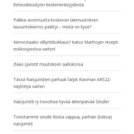
ihmisoikeustyön keskeneräisyydestä
Palkka-avoimuutta koskevan lakimuutoksen
lausuntokierros päättyi – mistä on kyse?
Kiinnostaako villiyrttikokkaus? Katso Marttojen resepti
nokkospestoa varten!
(Nais-)juristit muutoksen aallokossa
Tässä Naisjuristien parhaat tärpit Kiasman ARS22-
näyttelyä varten
Naisjuristit ry toivottaa hyvää äitienpäivää Sinulle!
Toivotamme sinulle iloista vappua, parhain (tuleva)
naisjuristi!