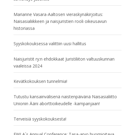
Marianne Vasara-Aaltosen vieraskynäkirjoitus:
Naisasialiikkeen ja naisjuristien rooli oikeusavun
historiassa
Syyskokouksessa valittiin uusi hallitus
Naisjuristit ry:n ehdokkaat Juristiliiton valtuuskunnan
vaaleissa 2024
Kevätkokouksen tunnelmia!
Tutustu kansainvälisenä naistenpäivänä Naisasialiitto
Unionin Ääni aborttioikeudelle -kampanjaan!
Terveisiä syyskokouksesta!
EWLA´s Annual Conference: Tasa-arvo huomioitava