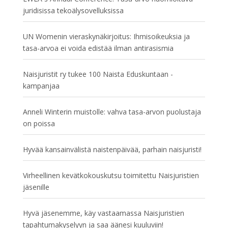
juridisissa tekoälysovelluksissa
UN Womenin vieraskynäkirjoitus: Ihmisoikeuksia ja
tasa-arvoa ei voida edistää ilman antirasismia
Naisjuristit ry tukee 100 Naista Eduskuntaan -
kampanjaa
Anneli Winterin muistolle: vahva tasa-arvon puolustaja
on poissa
Hyvää kansainvälistä naistenpäivää, parhain naisjuristi!
Virheellinen kevätkokouskutsu toimitettu Naisjuristien
jäsenille
Hyvä jäsenemme, käy vastaamassa Naisjuristien
tapahtumakyselyyn ja saa äänesi kuuluviin!