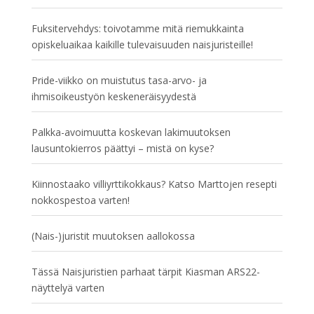
Fuksitervehdys: toivotamme mitä riemukkainta
opiskeluaikaa kaikille tulevaisuuden naisjuristeille!
Pride-viikko on muistutus tasa-arvo- ja
ihmisoikeustyön keskeneräisyydestä
Palkka-avoimuutta koskevan lakimuutoksen
lausuntokierros päättyi – mistä on kyse?
Kiinnostaako villiyrttikokkaus? Katso Marttojen resepti
nokkospestoa varten!
(Nais-)juristit muutoksen aallokossa
Tässä Naisjuristien parhaat tärpit Kiasman ARS22-
näyttelyä varten