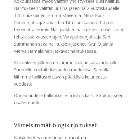
Kokouksessa myös valittiin yhdistykselle uusi hallitus.
Hallitukseen valittiin uusina jäseninä 2-vuotiskaudelle
Titti Luukkainen, Emma Stavén ja Niina Ruijs.
Puheenjohtajaksi valittiin Titti Luukkainen. Titti on
toiminut aiemmin Naisjuristien hallituksessa useissa eri
tehtävissä vuosien ajan. Varapuheenjohtaja Sari
Summanen sekä hallituksen jäsenet Katri Ojala ja
Merva Hämäläinen jatkavat hallituksessa.
Kokouksen jälkeen nostimme maljan satavuotiaalle
Suomelle coktail-tilaisuuden merkeissä. Samalla
kiitimme hallitustehtävän päättäviä kuluneesta
vuodesta.
Onnea uudelle hallitukselle ja kiitos kaikille kokoukseen
osallistuneille!
Viimeisimmät blogikirjoitukset
Naisjuristit ry:n postiosoite muuttuu